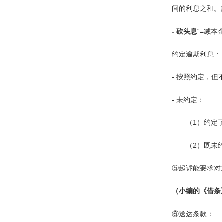
间的利息之和。
- 砍头息
“=减
约定逾期利息：
-
按照约定，但不
-
未约定：
（1）约定
（2）既未
⑤起诉能要求对
（小编的《借条
⑥送达条款：