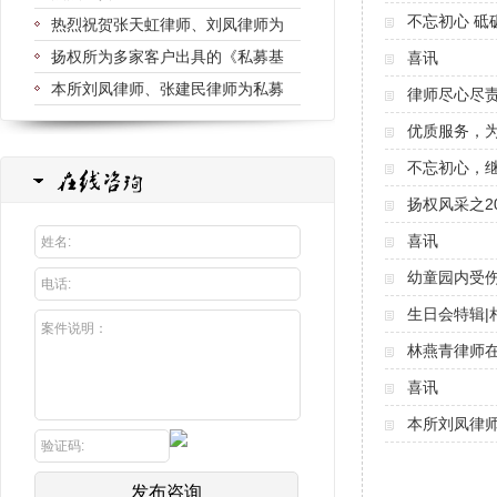
不忘初心 砥
热烈祝贺张天虹律师、刘凤律师为
扬权所为多家客户出具的《私募基
喜讯
本所刘凤律师、张建民律师为私募
律师尽心尽
优质服务，
不忘初心，
扬权风采之2
喜讯
幼童园内受伤
生日会特辑|
林燕青律师在
喜讯
本所刘凤律